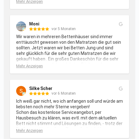
Mehr Anzeigen
dass die Füllmenge angepasst werden muss. 
Angerufen, Termin festgelegt, "Einstellung" wurde 
von Herr Jung und Kollegen vorgenommen. Alles 
bestens.

Moni
Meine Empfehlung: Kauft ein Bett im Fachhandel ( 
vor 5 Monaten
Betten Jung) und nicht online. Beste Beratung auch 
Wir waren in mehreren Bettenhäuser sind immer 
nach dem Kauf.

enttäuscht gewesen von den Matratzen die gut sein 
Ihr spart sonst am falschen Ende
sollten. Jetzt waren wir bei Betten Jung und sind 
sehr glücklich für die sehr guten Matratzen die wir 
gekauft haben . Ein großes Dankeschön für die sehr 
gute Beratung und das ich keine Rückenschmerzen 
Mehr Anzeigen
habe . Einfach hinfahren  Probeliegen und sich 
beraten lassen kostet nichts .
Silke Scher
vor 6 Monaten
Ich weiß gar nicht, wo ich anfangen soll und würde am 
liebsten noch mehr Sterne vergeben!

Schon das kostenlose Serviceangebot, per 
Hausbesuch zu klären, was evtl. mit dem aktuellen 
Bett nicht stimmt und Lösungen zu finden, - trotz der 
Entfernung Hachenburg-Siegen finde ich klasse.

Mehr Anzeigen
Herr Jung hatte mir dann kostengünstige Lösungen 