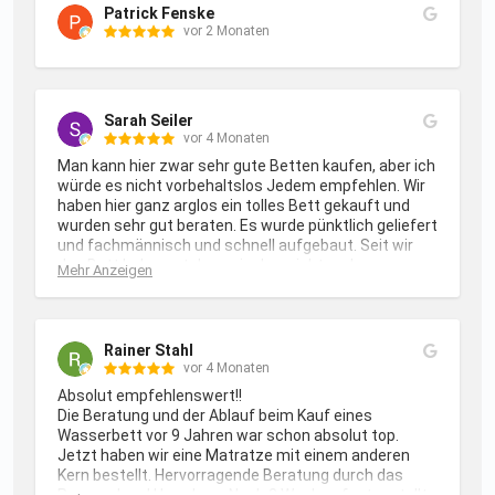
Patrick Fenske
vor 2 Monaten
Sarah Seiler
vor 4 Monaten
Man kann hier zwar sehr gute Betten kaufen, aber ich 
würde es nicht vorbehaltslos Jedem empfehlen. Wir 
haben hier ganz arglos ein tolles Bett gekauft und 
wurden sehr gut beraten. Es wurde pünktlich geliefert 
und fachmännisch und schnell aufgebaut. Seit wir 
das Bett haben, stehen wir aber nicht mehr gerne 
Mehr Anzeigen
auf. Wenn wir zur Arbeit fahren, freuen wir uns schon 
wieder darauf, uns abends wieder hinein zu legen und 
zu entspannen. Also nicht sehr gut geeignet für 
Berufstätige, die ab und zu aufstehen müssen. :-D 
Rainer Stahl
Allen Anderen kann ich die Qualität und den Service 
vor 4 Monaten
dieser Firma sehr ans Herz legen. Sehr gutes 
Absolut empfehlenswert!!

Preis-/Leistungsverhältnis. Danke für alles! ❤️
Die Beratung und der Ablauf beim Kauf eines 
Wasserbett vor 9 Jahren war schon absolut top. 
Jetzt haben wir eine Matratze mit einem anderen 
Kern bestellt. Hervorragende Beratung durch das 
Personal und Herr Jung. Nach 3 Wochen festgestellt, 