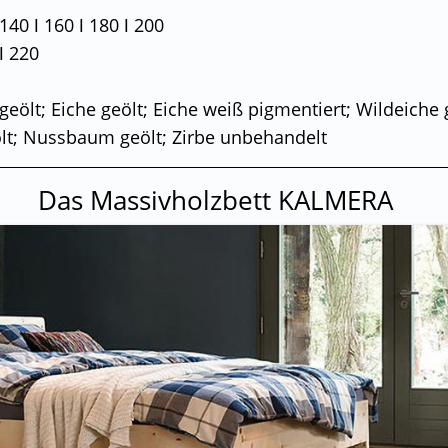
140 ǀ 160 ǀ 180 ǀ 200
ǀ 220
eölt; Eiche geölt; Eiche weiß pigmentiert; Wildeiche g
ölt; Nussbaum geölt; Zirbe unbehandelt
Das Massivholzbett KALMERA