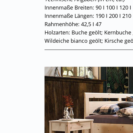
Innenmaße Breiten: 90 ǀ 100 ǀ 120 ǀ 
Innenmaße Längen: 190 ǀ 200 ǀ 210 
Rahmenhöhe: 42,5 ǀ 47
Holzarten: Buche geölt; Kernbuche g
Wildeiche bianco geölt; Kirsche ge