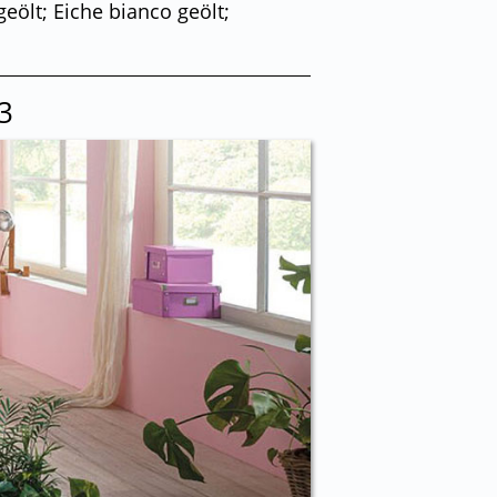
eölt; Eiche bianco geölt;
3