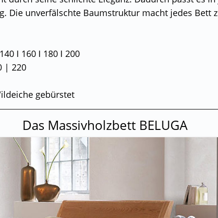
g. Die unverfälschte Baumstruktur macht jedes Bett 
140 ǀ 160 ǀ 180 ǀ 200
 | 220
ildeiche gebürstet
Das Massivholzbett BELUGA