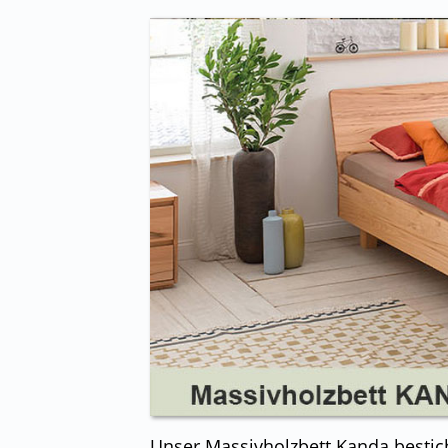
E
E
Unser Massivholzbett Kanda bestich