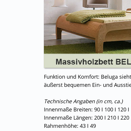
Funktion und Komfort: Beluga sieh
äußerst bequemen Ein- und Ausstie
Technische Angaben (in cm, ca.)
Innenmaße Breiten: 90 ǀ 100 ǀ 120 ǀ 
Innenmaße Längen: 200 ǀ 210 ǀ 220
Rahmenhöhe: 43 ǀ 49