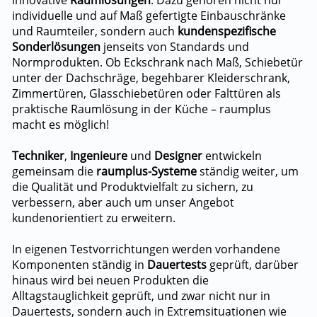
innovative
Raumlösungen
. Dazu gehören nicht nur
individuelle und auf Maß gefertigte Einbauschränke
und Raumteiler, sondern auch
kundenspezifische
Sonderlösungen
jenseits von Standards und
Normprodukten. Ob Eckschrank nach Maß, Schiebetür
unter der Dachschräge, begehbarer Kleiderschrank,
Zimmertüren, Glasschiebetüren oder Falttüren als
praktische Raumlösung in der Küche – raumplus
macht es möglich!
Techniker
,
Ingenieure
und
Designer
entwickeln
gemeinsam die
raumplus-Systeme
ständig weiter, um
die Qualität und Produktvielfalt zu sichern, zu
verbessern, aber auch um unser Angebot
kundenorientiert zu erweitern.
In eigenen Testvorrichtungen werden vorhandene
Komponenten ständig in
Dauertests
geprüft, darüber
hinaus wird bei neuen Produkten die
Alltagstauglichkeit geprüft, und zwar nicht nur in
Dauertests, sondern auch in Extremsituationen wie