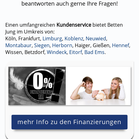
beantworten auch gerne Ihre Fragen!
Einen umfangreichen
Kundenservice
bietet Betten
Jung im Umkreis von:
Köln, Frankfurt,
Limburg
,
Koblenz
,
Neuwied
,
Montabaur
,
Siegen
,
Herborn
, Haiger, Gießen,
Hennef
,
Wissen, Betzdorf,
Windeck
,
Eitorf
,
Bad Ems
.
mehr Info zu den Finanzierungen