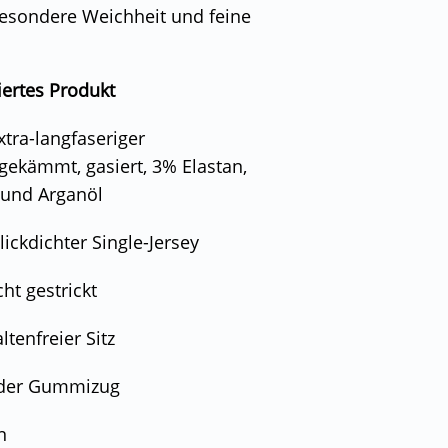
besondere Weichheit und feine
iertes Produkt
xtra-langfaseriger
ekämmt, gasiert, 3% Elastan,
 und Arganöl
lickdichter Single-Jersey
ht gestrickt
tenfreier Sitz
nder Gummizug
n